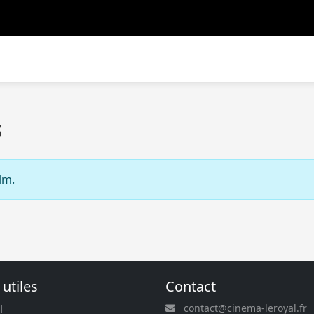
s
lm.
 utiles
Contact
l
contact@cinema-leroyal.fr