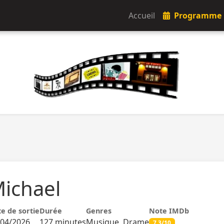
Accueil
Programme
ichael
e de sortie
Durée
Genres
Note IMDb
/04/2026
127 minutes
Musique, Drame
7.3/10