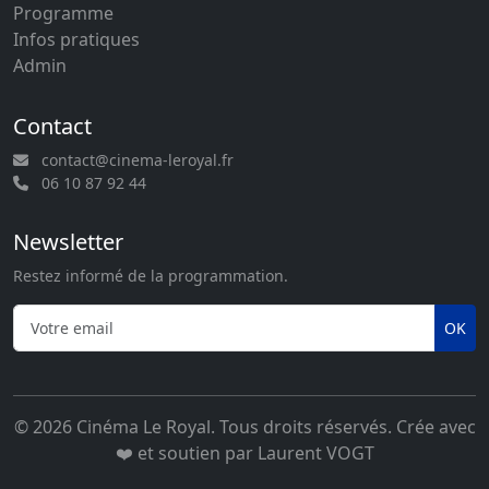
Programme
Infos pratiques
Admin
Contact
contact@cinema-leroyal.fr
06 10 87 92 44
Newsletter
Restez informé de la programmation.
OK
© 2026 Cinéma Le Royal. Tous droits réservés. Crée avec
❤️ et soutien par
Laurent VOGT