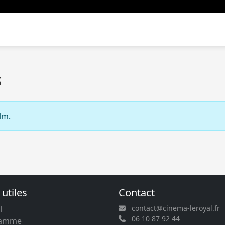
s
lm.
 utiles
Contact
l
contact@cinema-leroyal.fr
06 10 87 92 44
ramme