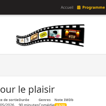
Accueil
Programme
our le plaisir
e de sortie
Durée
Genres
Note IMDb
/05/2026
90 minutes
Comédie
6.0/10