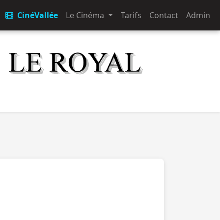
CinéVallée
Le Cinéma
Tarifs
Contact
Admin