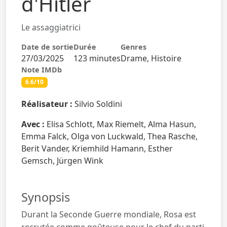
d'Hitler
Le assaggiatrici
Date de sortie
Durée
Genres
27/03/2025
123 minutes
Drame, Histoire
Note IMDb
6.6/10
Réalisateur :
Silvio Soldini
Avec :
Elisa Schlott, Max Riemelt, Alma Hasun,
Emma Falck, Olga von Luckwald, Thea Rasche,
Berit Vander, Kriemhild Hamann, Esther
Gemsch, Jürgen Wink
Synopsis
Durant la Seconde Guerre mondiale, Rosa est
recrutée comme goûteuse pour le chef du parti