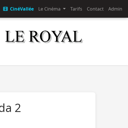
CinéVallée
Le Cinéma
Tarifs
Contact
Admin
ada 2