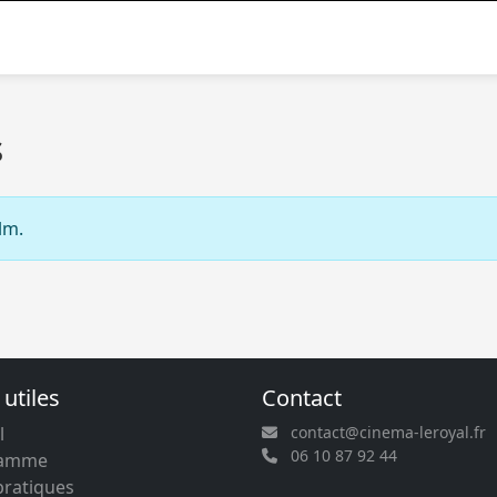
s
lm.
 utiles
Contact
l
contact@cinema-leroyal.fr
06 10 87 92 44
ramme
pratiques