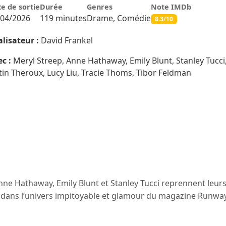
e de sortie
Durée
Genres
Note IMDb
/04/2026
119 minutes
Drame, Comédie
8.3/10
lisateur :
David Frankel
c :
Meryl Streep, Anne Hathaway, Emily Blunt, Stanley Tucc
tin Theroux, Lucy Liu, Tracie Thoms, Tibor Feldman
Anne Hathaway, Emily Blunt et Stanley Tucci reprennent leu
t dans l’univers impitoyable et glamour du magazine Runwa