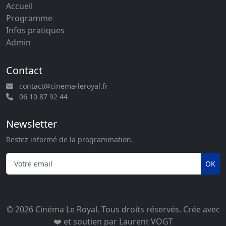
Accueil
Programme
Infos pratiques
Admin
Contact
contact@cinema-leroyal.fr
06 10 87 92 44
Newsletter
Restez informé de la programmation.
OK
© 2026 Cinéma Le Royal. Tous droits réservés. Crée avec
❤️ et soutien par
Laurent VOGT