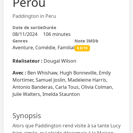
Pérou
Paddington in Peru
Date de sortie
Durée
08/11/2024
106 minutes
Genres
Note IMDb
Aventure, Comédie, Familial
6.8/10
Réalisateur :
Dougal Wilson
Avec :
Ben Whishaw, Hugh Bonneville, Emily
Mortimer, Samuel Joslin, Madeleine Harris,
Antonio Banderas, Carla Tous, Olivia Colman,
Julie Walters, Imelda Staunton
Synopsis
Alors que Paddington rend visite à sa tante Lucy
bien-aimée, qui réside désormais à la Maison